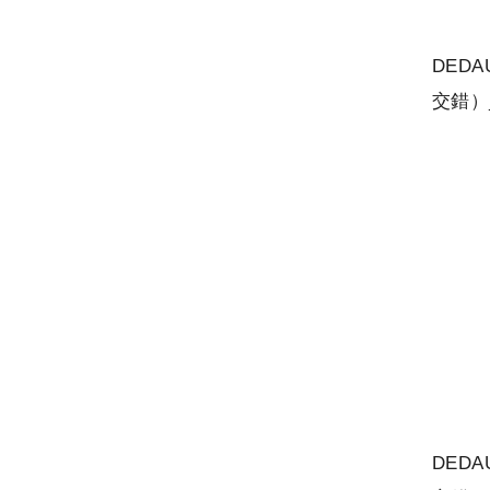
DED
交錯）
DED