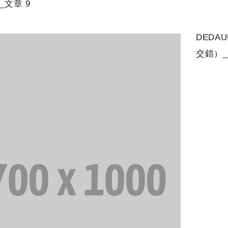
_文章 9
DEDA
交錯）_