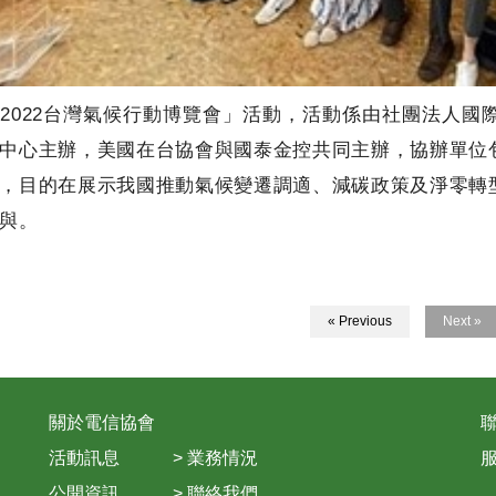
2022台灣氣候行動博覽會」活動，活動係由社團法人
中心主辦，美國在台協會與國泰金控共同主辦，協辦單位
，目的在展示我國推動氣候變遷調適、減碳政策及淨零轉
與。
« Previous
Next »
關於電信協會
聯
活動訊息
>
業務情況
服
公開資訊
>
聯絡我們